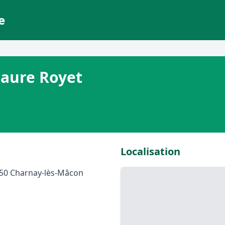
e
Laure Royet
Localisation
850 Charnay-lès-Mâcon