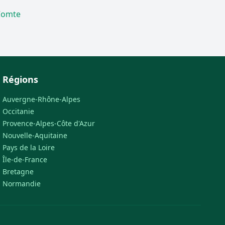
Comte
Régions
Auvergne-Rhône-Alpes
Occitanie
Provence-Alpes-Côte d'Azur
Nouvelle-Aquitaine
Pays de la Loire
Île-de-France
Bretagne
Normandie