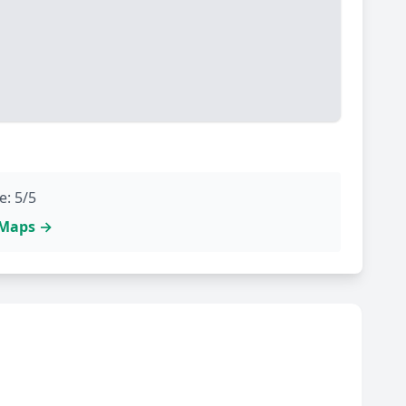
e: 5/5
e Maps →