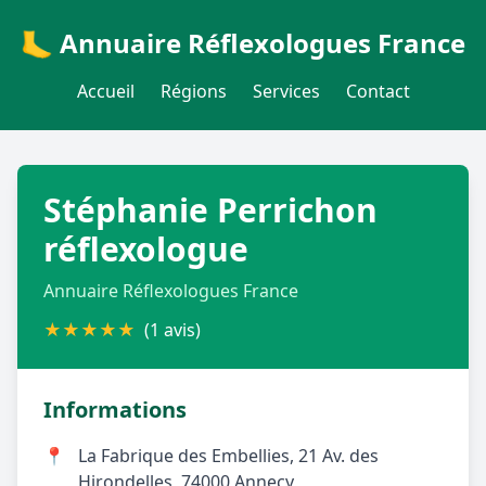
🦶 Annuaire Réflexologues France
Accueil
Régions
Services
Contact
Stéphanie Perrichon
réflexologue
Annuaire Réflexologues France
★
★
★
★
★
(1 avis)
Informations
📍
La Fabrique des Embellies, 21 Av. des
Hirondelles, 74000 Annecy