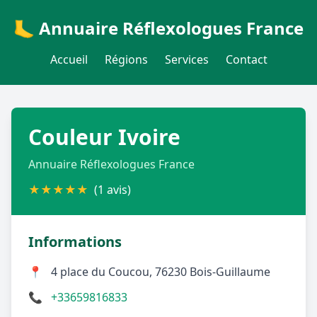
🦶 Annuaire Réflexologues France
Accueil
Régions
Services
Contact
Couleur Ivoire
Annuaire Réflexologues France
★
★
★
★
★
(1 avis)
Informations
📍
4 place du Coucou, 76230 Bois-Guillaume
📞
+33659816833