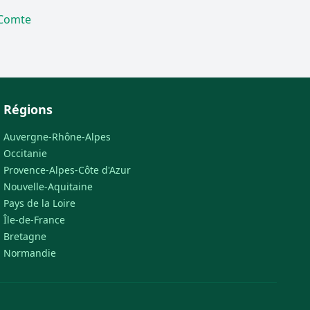
 Comte
Régions
Auvergne-Rhône-Alpes
Occitanie
Provence-Alpes-Côte d'Azur
Nouvelle-Aquitaine
Pays de la Loire
Île-de-France
Bretagne
Normandie