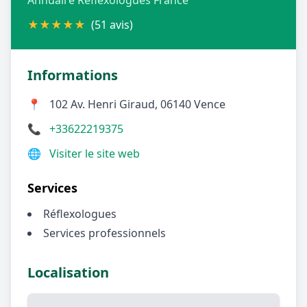
Annuaire Réflexologues France
★
★
★
★
★
(51 avis)
Informations
📍
102 Av. Henri Giraud, 06140 Vence
📞
+33622219375
🌐
Visiter le site web
Services
Réflexologues
Services professionnels
Localisation