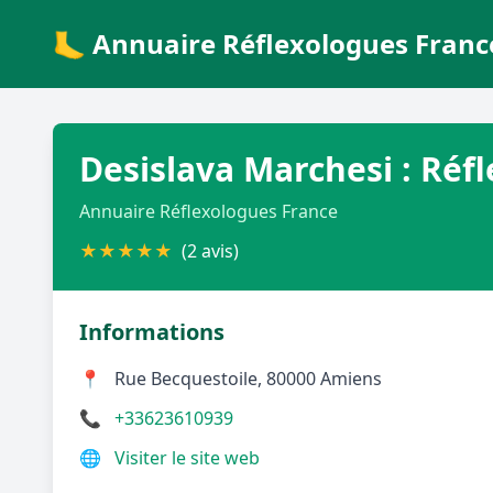
🦶 Annuaire Réflexologues Franc
Desislava Marchesi : Réf
Annuaire Réflexologues France
★
★
★
★
★
(2 avis)
Informations
📍
Rue Becquestoile, 80000 Amiens
📞
+33623610939
🌐
Visiter le site web