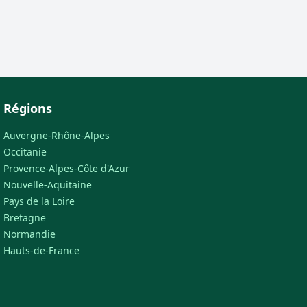
Régions
Auvergne-Rhône-Alpes
Occitanie
Provence-Alpes-Côte d'Azur
Nouvelle-Aquitaine
Pays de la Loire
Bretagne
Normandie
Hauts-de-France