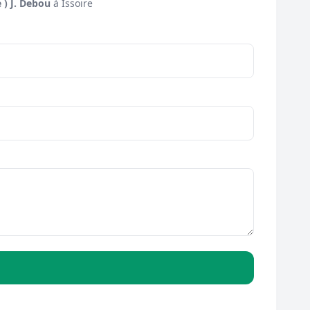
 ) J. Debou
à Issoire