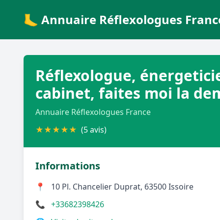
🦶 Annuaire Réflexologues Franc
Réflexologue, énergetici
cabinet, faites moi la de
Annuaire Réflexologues France
★
★
★
★
★
(5 avis)
Informations
📍
10 Pl. Chancelier Duprat, 63500 Issoire
📞
+33682398426