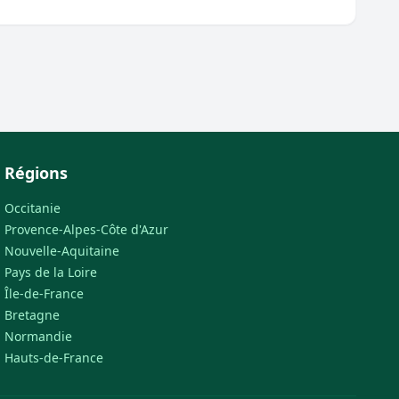
Régions
Occitanie
Provence-Alpes-Côte d'Azur
Nouvelle-Aquitaine
Pays de la Loire
Île-de-France
Bretagne
Normandie
Hauts-de-France