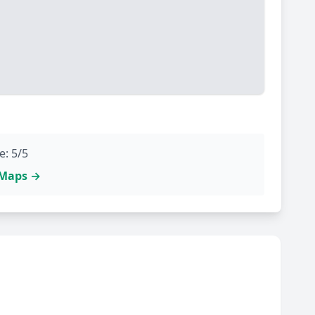
e: 5/5
e Maps →