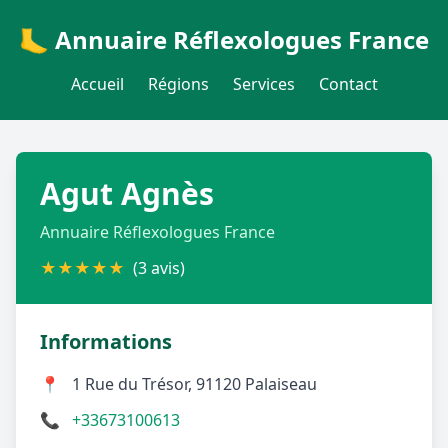
🦶 Annuaire Réflexologues France
Accueil
Régions
Services
Contact
Agut Agnès
Annuaire Réflexologues France
★
★
★
★
★
(3 avis)
Informations
📍
1 Rue du Trésor, 91120 Palaiseau
📞
+33673100613