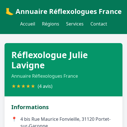
🦶 Annuaire Réflexologues France
Accueil
Régions
Services
Contact
Réflexologue Julie
Lavigne
Annuaire Réflexologues France
★
★
★
★
★
(4 avis)
Informations
📍
4 bis Rue Maurice Fonvieille, 31120 Portet-
sur-Garonne