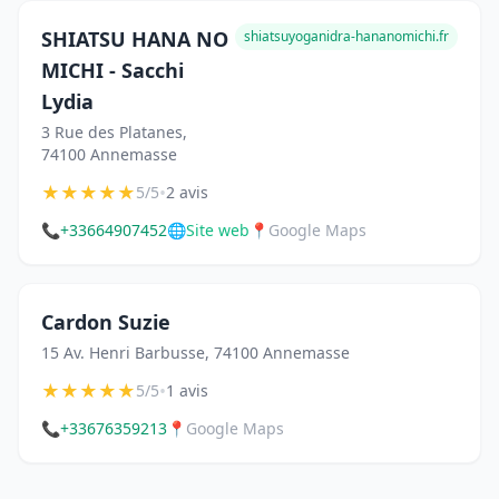
SHIATSU HANA NO
shiatsuyoganidra-hananomichi.fr
MICHI - Sacchi
Lydia
3 Rue des Platanes,
74100 Annemasse
★
★
★
★
★
•
5/5
2 avis
📞
+33664907452
🌐
Site web
📍
Google Maps
Cardon Suzie
15 Av. Henri Barbusse, 74100 Annemasse
★
★
★
★
★
•
5/5
1 avis
📞
+33676359213
📍
Google Maps