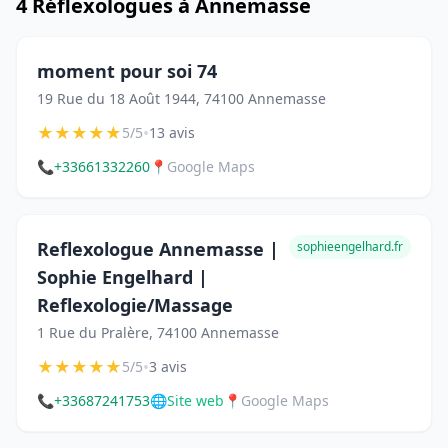
4 Réflexologues à Annemasse
moment pour soi 74
19 Rue du 18 Août 1944, 74100 Annemasse
★
★
★
★
★
•
5/5
13 avis
📞
+33661332260
📍
Google Maps
Reflexologue Annemasse |
sophieengelhard.fr
Sophie Engelhard |
Reflexologie/Massage
1 Rue du Pralère, 74100 Annemasse
★
★
★
★
★
•
5/5
3 avis
📞
+33687241753
🌐
Site web
📍
Google Maps