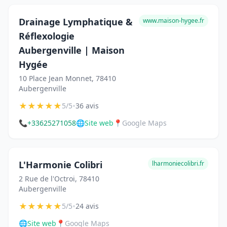
Drainage Lymphatique &
www.maison-hygee.fr
Réflexologie
Aubergenville | Maison
Hygée
10 Place Jean Monnet, 78410
Aubergenville
★
★
★
★
★
•
5/5
36 avis
📞
+33625271058
🌐
Site web
📍
Google Maps
L'Harmonie Colibri
lharmoniecolibri.fr
2 Rue de l'Octroi, 78410
Aubergenville
★
★
★
★
★
•
5/5
24 avis
🌐
Site web
📍
Google Maps