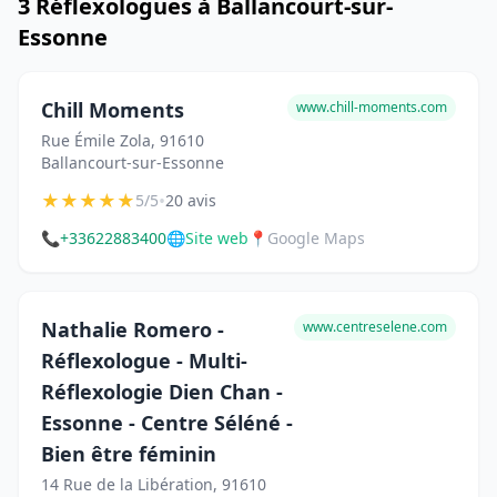
3 Réflexologues à Ballancourt-sur-
Essonne
Chill Moments
www.chill-moments.com
Rue Émile Zola, 91610
Ballancourt-sur-Essonne
★
★
★
★
★
•
5/5
20 avis
📞
+33622883400
🌐
Site web
📍
Google Maps
Nathalie Romero -
www.centreselene.com
Réflexologue - Multi-
Réflexologie Dien Chan -
Essonne - Centre Séléné -
Bien être féminin
14 Rue de la Libération, 91610