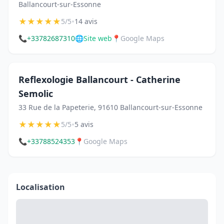
Ballancourt-sur-Essonne
★
★
★
★
★
•
5/5
14 avis
📞
+33782687310
🌐
Site web
📍
Google Maps
Reflexologie Ballancourt - Catherine
Semolic
33 Rue de la Papeterie, 91610 Ballancourt-sur-Essonne
★
★
★
★
★
•
5/5
5 avis
📞
+33788524353
📍
Google Maps
Localisation