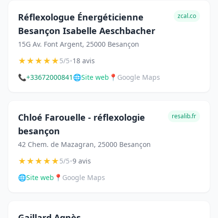
Réflexologue Énergéticienne
zcal.co
Besançon Isabelle Aeschbacher
15G Av. Font Argent, 25000 Besançon
★
★
★
★
★
•
5/5
18 avis
📞
+33672000841
🌐
Site web
📍
Google Maps
Chloé Farouelle - réflexologie
resalib.fr
besançon
42 Chem. de Mazagran, 25000 Besançon
★
★
★
★
★
•
5/5
9 avis
🌐
Site web
📍
Google Maps
Gaillard Agnès