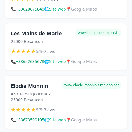
📞
+33628675840
🌐
Site web
📍
Google Maps
Les Mains de Marie
www.lesmainsdemarie.fr
25000 Besançon
★
★
★
★
★
•
5/5
7 avis
📞
+33652635678
🌐
Site web
📍
Google Maps
Elodie Monnin
www.elodie-monnin.simplebo.net
45 rue des Journaux,
25000 Besançon
★
★
★
★
★
•
5/5
3 avis
📞
+33673599195
🌐
Site web
📍
Google Maps