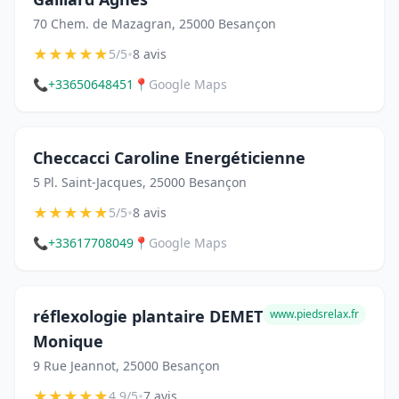
70 Chem. de Mazagran, 25000 Besançon
★
★
★
★
★
•
5/5
8 avis
📞
+33650648451
📍
Google Maps
Checcacci Caroline Energéticienne
5 Pl. Saint-Jacques, 25000 Besançon
★
★
★
★
★
•
5/5
8 avis
📞
+33617708049
📍
Google Maps
réflexologie plantaire DEMET
www.piedsrelax.fr
Monique
9 Rue Jeannot, 25000 Besançon
★
★
★
★
★
•
4.9/5
7 avis