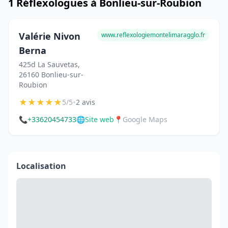
1 Réflexologues à Bonlieu-sur-Roubion
Valérie Nivon
www.reflexologiemontelimaragglo.fr
Berna
425d La Sauvetas,
26160 Bonlieu-sur-
Roubion
★
★
★
★
★
•
5/5
2 avis
📞
+33620454733
🌐
Site web
📍
Google Maps
Localisation