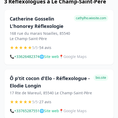
3 Réflexologues à Le Champ-Saint-Père
Catherine Gosselin
cathylho.wixsite.com
L'honorey Réflexologie
168 rue du marais Noailles, 85540
Le Champ-Saint-Père
★
★
★
★
★
•
5/5
54 avis
📞
+33626482374
🌐
Site web
📍
Google Maps
Ô p'tit cocon d'Elo - Réflexologue -
bio.site
Elodie Longin
17 Rte de Mareuil, 85540 Le Champ-Saint-Père
★
★
★
★
★
•
5/5
27 avis
📞
+33765287551
🌐
Site web
📍
Google Maps