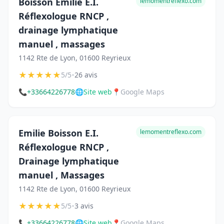
Boisson Emilie E.I.
lemomentreflexo.com
Réflexologue RNCP ,
drainage lymphatique
manuel , massages
1142 Rte de Lyon, 01600 Reyrieux
★
★
★
★
★
•
5/5
26 avis
📞
+33664226778
🌐
Site web
📍
Google Maps
Emilie Boisson E.I.
lemomentreflexo.com
Réflexologue RNCP ,
Drainage lymphatique
manuel , Massages
1142 Rte de Lyon, 01600 Reyrieux
★
★
★
★
★
•
5/5
3 avis
📞
+33664226778
🌐
Site web
📍
Google Maps