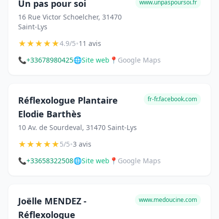
Un pas pour soi
www.unpaspoursoi.fr
16 Rue Victor Schoelcher, 31470
Saint-Lys
★
★
★
★
★
•
4.9/5
11 avis
📞
+33678980425
🌐
Site web
📍
Google Maps
Réflexologue Plantaire
fr-fr.facebook.com
Elodie Barthès
10 Av. de Sourdeval, 31470 Saint-Lys
★
★
★
★
★
•
5/5
3 avis
📞
+33658322508
🌐
Site web
📍
Google Maps
Joëlle MENDEZ -
www.medoucine.com
Réflexologue