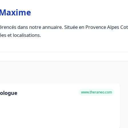
e-Maxime
érencés dans notre annuaire. Située en Provence Alpes Cote 
es et localisations.
xologue
www.theraneo.com