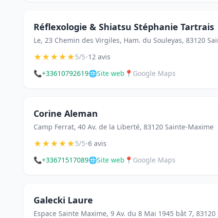
Réflexologie & Shiatsu Stéphanie Tartrais
Le, 23 Chemin des Virgiles, Ham. du Souleyas, 83120 S
★
★
★
★
★
•
5/5
12 avis
📞
+33610792619
🌐
Site web
📍
Google Maps
Corine Aleman
Camp Ferrat, 40 Av. de la Liberté, 83120 Sainte-Maxime
★
★
★
★
★
•
5/5
6 avis
📞
+33671517089
🌐
Site web
📍
Google Maps
Galecki Laure
Espace Sainte Maxime, 9 Av. du 8 Mai 1945 bât 7, 8312