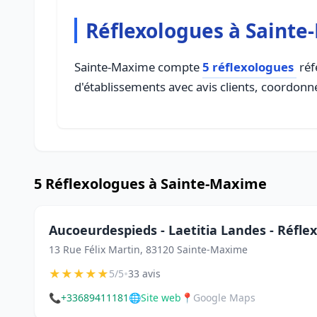
Réflexologues à Saint
Sainte-Maxime compte
5 réflexologues
réf
d'établissements avec avis clients, coordonné
5 Réflexologues à Sainte-Maxime
Aucoeurdespieds - Laetitia Landes - Réfle
13 Rue Félix Martin, 83120 Sainte-Maxime
★
★
★
★
★
•
5/5
33 avis
📞
+33689411181
🌐
Site web
📍
Google Maps