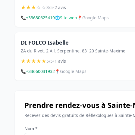
★
★
★
☆
☆
•
3/5
2 avis
📞
+33680625419
🌐
Site web
📍
Google Maps
DI FOLCO Isabelle
ZA du Rivet, 2 All. Serpentine, 83120 Sainte-Maxime
★
★
★
★
★
•
5/5
1 avis
📞
+33660031932
📍
Google Maps
Prendre rendez-vous à Sainte
Recevez des devis gratuits de Réflexologues à Sainte
Nom *