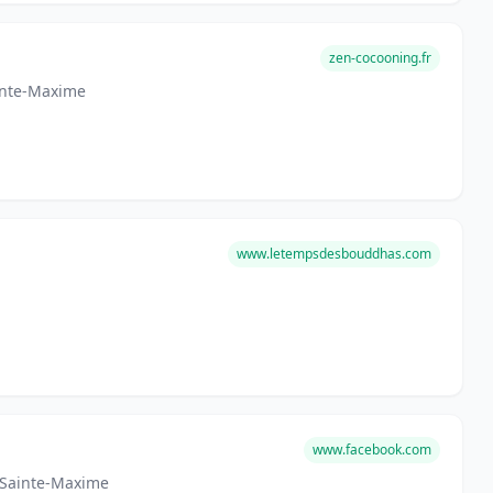
zen-cocooning.fr
ainte-Maxime
www.letempsdesbouddhas.com
www.facebook.com
0 Sainte-Maxime