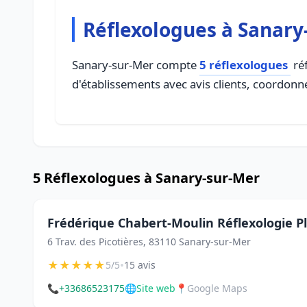
Réflexologues à Sanary
Sanary-sur-Mer compte
5 réflexologues
réf
d'établissements avec avis clients, coordonné
5 Réflexologues à Sanary-sur-Mer
Frédérique Chabert-Moulin Réflexologie P
6 Trav. des Picotières, 83110 Sanary-sur-Mer
★
★
★
★
★
•
5/5
15 avis
📞
+33686523175
🌐
Site web
📍
Google Maps