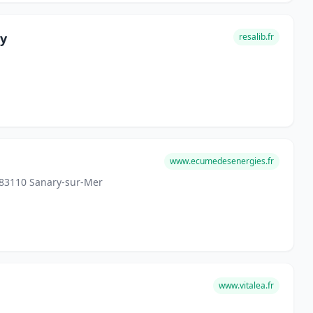
ay
resalib.fr
www.ecumedesenergies.fr
 83110 Sanary-sur-Mer
www.vitalea.fr