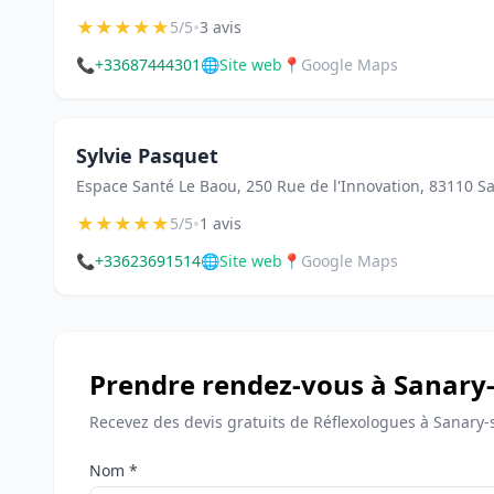
★
★
★
★
★
•
5/5
3 avis
📞
+33687444301
🌐
Site web
📍
Google Maps
Sylvie Pasquet
Espace Santé Le Baou, 250 Rue de l'Innovation, 83110 S
★
★
★
★
★
•
5/5
1 avis
📞
+33623691514
🌐
Site web
📍
Google Maps
Prendre rendez-vous à Sanary
Recevez des devis gratuits de Réflexologues à Sanary-
Nom *