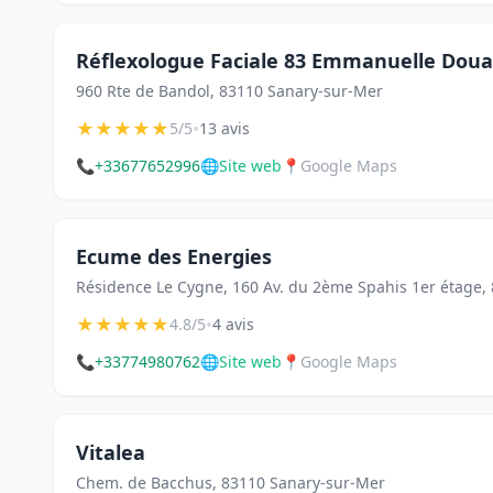
Réflexologue Faciale 83 Emmanuelle Dou
960 Rte de Bandol, 83110 Sanary-sur-Mer
★
★
★
★
★
•
5/5
13 avis
📞
+33677652996
🌐
Site web
📍
Google Maps
Ecume des Energies
Résidence Le Cygne, 160 Av. du 2ème Spahis 1er étage,
★
★
★
★
★
•
4.8/5
4 avis
📞
+33774980762
🌐
Site web
📍
Google Maps
Vitalea
Chem. de Bacchus, 83110 Sanary-sur-Mer