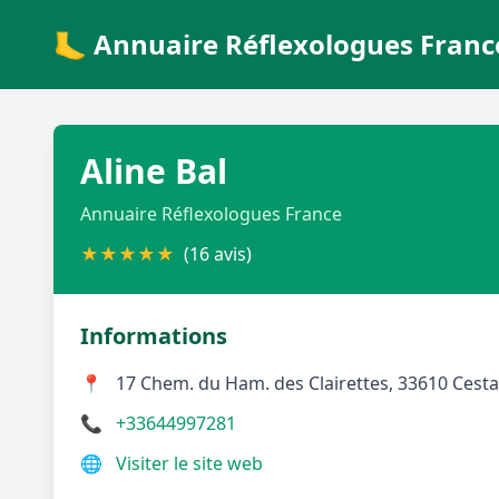
🦶 Annuaire Réflexologues Franc
Aline Bal
Annuaire Réflexologues France
★
★
★
★
★
(16 avis)
Informations
📍
17 Chem. du Ham. des Clairettes, 33610 Cest
📞
+33644997281
🌐
Visiter le site web