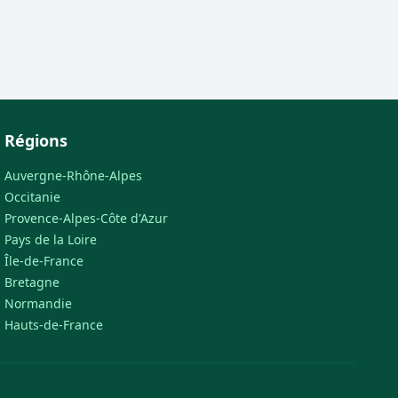
Régions
Auvergne-Rhône-Alpes
Occitanie
Provence-Alpes-Côte d'Azur
Pays de la Loire
Île-de-France
Bretagne
Normandie
Hauts-de-France