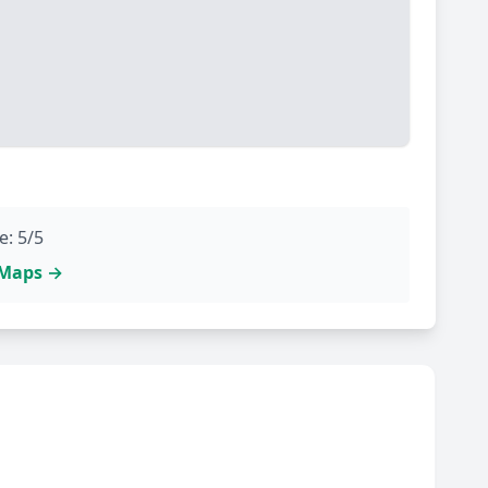
e: 5/5
e Maps →