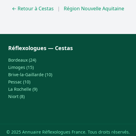
← Retour à Cestas
|
Région Nouvelle Aquitaine
Réflexologues — Cestas
Bordeaux (24)
Limoges (15)
Brive-la-Gaillarde (10)
Pessac (10)
La Rochelle (9)
Niort (8)
© 2025 Annuaire Réflexologues France. Tous droits réservés.