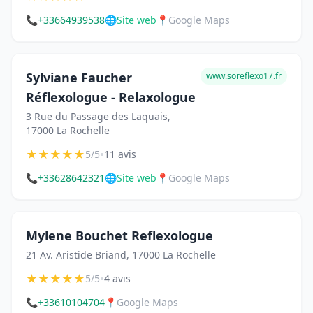
📞
+33664939538
🌐
Site web
📍
Google Maps
Sylviane Faucher
www.soreflexo17.fr
Réflexologue - Relaxologue
3 Rue du Passage des Laquais,
17000 La Rochelle
★
★
★
★
★
•
5/5
11 avis
📞
+33628642321
🌐
Site web
📍
Google Maps
Mylene Bouchet Reflexologue
21 Av. Aristide Briand, 17000 La Rochelle
★
★
★
★
★
•
5/5
4 avis
📞
+33610104704
📍
Google Maps