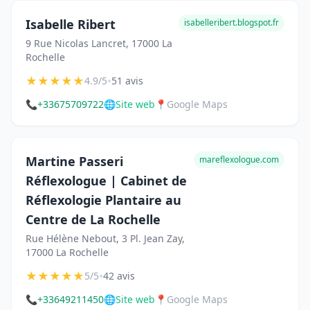
Isabelle Ribert
isabelleribert.blogspot.fr
9 Rue Nicolas Lancret, 17000 La
Rochelle
★
★
★
★
★
•
4.9/5
51 avis
📞
+33675709722
🌐
Site web
📍
Google Maps
Martine Passeri
mareflexologue.com
Réflexologue | Cabinet de
Réflexologie Plantaire au
Centre de La Rochelle
Rue Hélène Nebout, 3 Pl. Jean Zay,
17000 La Rochelle
★
★
★
★
★
•
5/5
42 avis
📞
+33649211450
🌐
Site web
📍
Google Maps