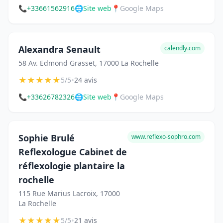
📞
+33661562916
🌐
Site web
📍
Google Maps
Alexandra Senault
calendly.com
58 Av. Edmond Grasset, 17000 La Rochelle
★
★
★
★
★
•
5/5
24 avis
📞
+33626782326
🌐
Site web
📍
Google Maps
Sophie Brulé
www.reflexo-sophro.com
Reflexologue Cabinet de
réflexologie plantaire la
rochelle
115 Rue Marius Lacroix, 17000
La Rochelle
★
★
★
★
★
•
5/5
21 avis