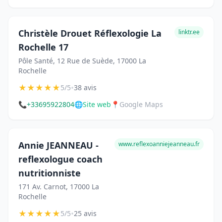
Christèle Drouet Réflexologie La
linktr.ee
Rochelle 17
Pôle Santé, 12 Rue de Suède, 17000 La
Rochelle
★
★
★
★
★
•
5/5
38 avis
📞
+33695922804
🌐
Site web
📍
Google Maps
Annie JEANNEAU -
www.reflexoanniejeanneau.fr
reflexologue coach
nutritionniste
171 Av. Carnot, 17000 La
Rochelle
★
★
★
★
★
•
5/5
25 avis