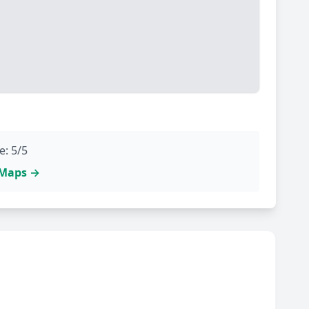
e: 5/5
e Maps →