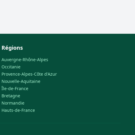
Régions
Auvergne-Rhône-Alpes
Occitanie
Provence-Alpes-Côte d'Azur
Nouvelle-Aquitaine
Île-de-France
Bretagne
Normandie
Hauts-de-France