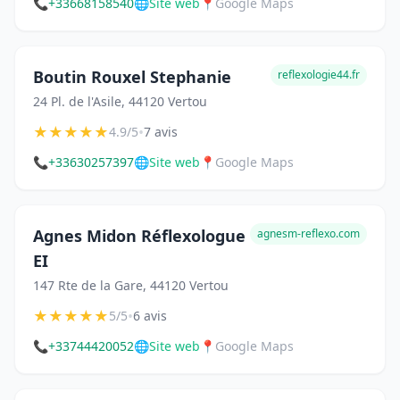
📞
+33668158540
🌐
Site web
📍
Google Maps
Boutin Rouxel Stephanie
reflexologie44.fr
24 Pl. de l'Asile, 44120 Vertou
★
★
★
★
★
•
4.9/5
7 avis
📞
+33630257397
🌐
Site web
📍
Google Maps
Agnes Midon Réflexologue
agnesm-reflexo.com
EI
147 Rte de la Gare, 44120 Vertou
★
★
★
★
★
•
5/5
6 avis
📞
+33744420052
🌐
Site web
📍
Google Maps