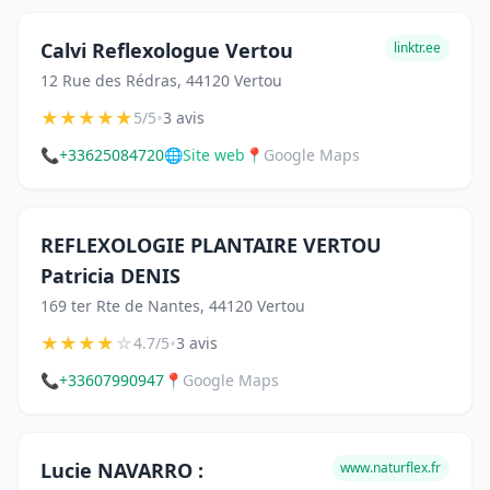
Calvi Reflexologue Vertou
linktr.ee
12 Rue des Rédras, 44120 Vertou
★
★
★
★
★
•
5/5
3 avis
📞
+33625084720
🌐
Site web
📍
Google Maps
REFLEXOLOGIE PLANTAIRE VERTOU
Patricia DENIS
169 ter Rte de Nantes, 44120 Vertou
★
★
★
★
☆
•
4.7/5
3 avis
📞
+33607990947
📍
Google Maps
Lucie NAVARRO :
www.naturflex.fr