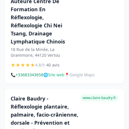
Auteure Centre De
Formation En
Réflexologie,
Réflexologie Chi Nei
Tsang, Drainage
Lymphatique Chinois
18 Rue de la Minée, La
Grammoire, 44120 Vertou
★
★
★
★
★
•
4.8/5
40 avis
📞
+33683343658
🌐
Site web
📍
Google Maps
Claire Baudry -
www.claire-baudry.fr
Réflexologie plantaire,
palmaire, facio-crânienne,
dorsale - Prévention et