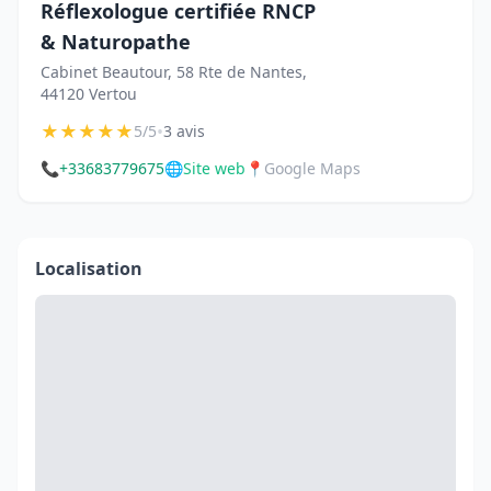
Réflexologue certifiée RNCP
& Naturopathe
Cabinet Beautour, 58 Rte de Nantes,
44120 Vertou
★
★
★
★
★
•
5/5
3 avis
📞
+33683779675
🌐
Site web
📍
Google Maps
Localisation