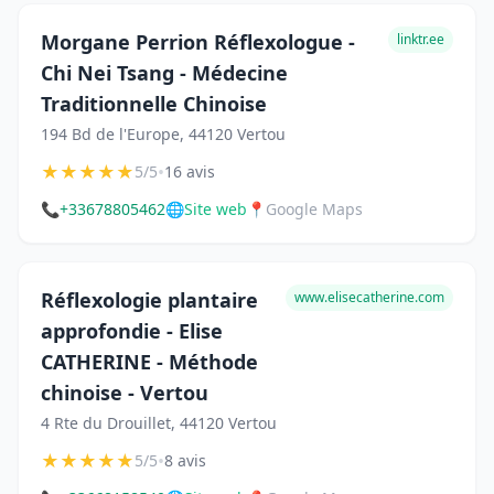
Morgane Perrion Réflexologue -
linktr.ee
Chi Nei Tsang - Médecine
Traditionnelle Chinoise
194 Bd de l'Europe, 44120 Vertou
★
★
★
★
★
•
5/5
16 avis
📞
+33678805462
🌐
Site web
📍
Google Maps
Réflexologie plantaire
www.elisecatherine.com
approfondie - Elise
CATHERINE - Méthode
chinoise - Vertou
4 Rte du Drouillet, 44120 Vertou
★
★
★
★
★
•
5/5
8 avis