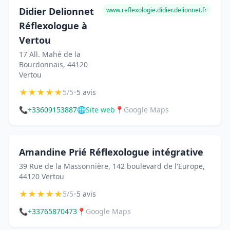
Didier Delionnet
www.reflexologie.didier.delionnet.fr
Réflexologue à
Vertou
17 All. Mahé de la
Bourdonnais, 44120
Vertou
★
★
★
★
★
•
5/5
5 avis
📞
+33609153887
🌐
Site web
📍
Google Maps
Amandine Prié Réflexologue intégrative
39 Rue de la Massonnière, 142 boulevard de l'Europe,
44120 Vertou
★
★
★
★
★
•
5/5
5 avis
📞
+33765870473
📍
Google Maps