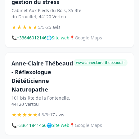
gestion du stress
Cabinet Aux Pieds du Bois, 35 Rte
du Drouillet, 44120 Vertou
★
★
★
★
★
•
5/5
25 avis
📞
+33646012146
🌐
Site web
📍
Google Maps
Anne-Claire Thébeaud
www.anneclaire-thebeaud.fr
- Réflexologue
Diététicienne
Naturopathe
101 bis Rte de la Fontenelle,
44120 Vertou
★
★
★
★
★
•
4.8/5
17 avis
📞
+33611841466
🌐
Site web
📍
Google Maps