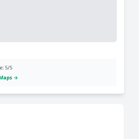
e: 5/5
e Maps →