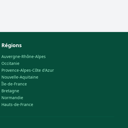
Régions
Auvergne-Rhône-Alpes
Occitanie
Provence-Alpes-Côte d'Azur
Nouvelle-Aquitaine
Île-de-France
Bretagne
Normandie
Hauts-de-France