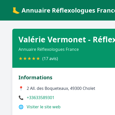
🦶 Annuaire Réflexologues Franc
Valérie Vermonet - Réflex
Annuaire Réflexologues France
★
★
★
★
★
(17 avis)
Informations
📍
2 All. des Boqueteaux, 49300 Cholet
📞
+33633589301
🌐
Visiter le site web