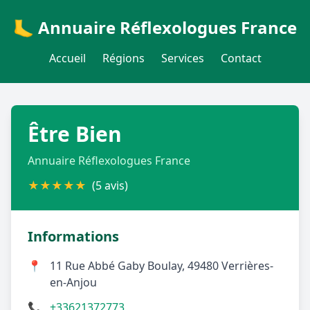
🦶 Annuaire Réflexologues France
Accueil
Régions
Services
Contact
Être Bien
Annuaire Réflexologues France
★
★
★
★
★
(5 avis)
Informations
📍
11 Rue Abbé Gaby Boulay, 49480 Verrières-
en-Anjou
📞
+33621372773