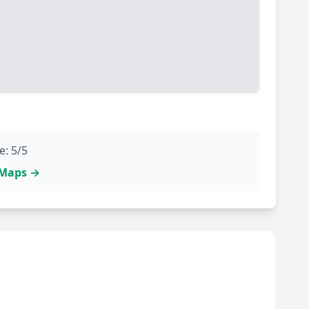
e: 5/5
e Maps →