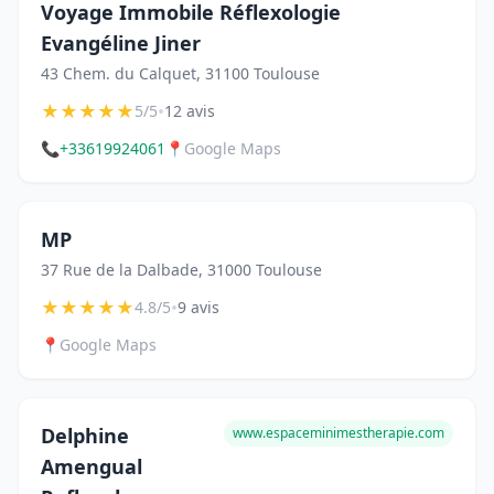
Voyage Immobile Réflexologie
Evangéline Jiner
43 Chem. du Calquet, 31100 Toulouse
★
★
★
★
★
•
5/5
12 avis
📞
+33619924061
📍
Google Maps
MP
37 Rue de la Dalbade, 31000 Toulouse
★
★
★
★
★
•
4.8/5
9 avis
📍
Google Maps
Delphine
www.espaceminimestherapie.com
Amengual