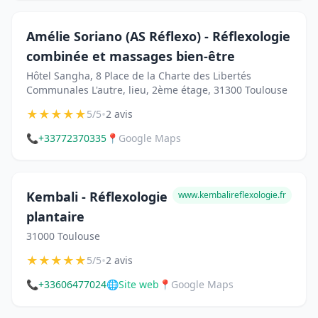
Amélie Soriano (AS Réflexo) - Réflexologie
combinée et massages bien-être
Hôtel Sangha, 8 Place de la Charte des Libertés
Communales L'autre, lieu, 2ème étage, 31300 Toulouse
★
★
★
★
★
•
5/5
2 avis
📞
+33772370335
📍
Google Maps
Kembali - Réflexologie
www.kembalireflexologie.fr
plantaire
31000 Toulouse
★
★
★
★
★
•
5/5
2 avis
📞
+33606477024
🌐
Site web
📍
Google Maps