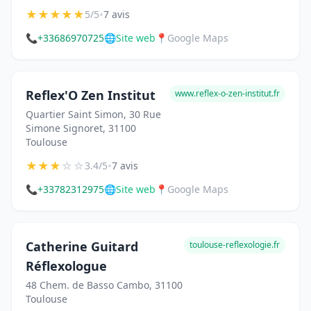
★
★
★
★
★
•
5/5
7 avis
📞
+33686970725
🌐
Site web
📍
Google Maps
Reflex'O Zen Institut
www.reflex-o-zen-institut.fr
Quartier Saint Simon, 30 Rue
Simone Signoret, 31100
Toulouse
★
★
★
☆
☆
•
3.4/5
7 avis
📞
+33782312975
🌐
Site web
📍
Google Maps
Catherine Guitard
toulouse-reflexologie.fr
Réflexologue
48 Chem. de Basso Cambo, 31100
Toulouse