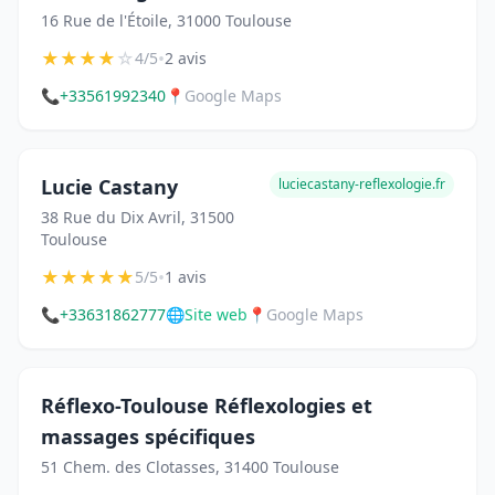
16 Rue de l'Étoile, 31000 Toulouse
★
★
★
★
☆
•
4/5
2 avis
📞
+33561992340
📍
Google Maps
Lucie Castany
luciecastany-reflexologie.fr
38 Rue du Dix Avril, 31500
Toulouse
★
★
★
★
★
•
5/5
1 avis
📞
+33631862777
🌐
Site web
📍
Google Maps
Réflexo-Toulouse Réflexologies et
massages spécifiques
51 Chem. des Clotasses, 31400 Toulouse