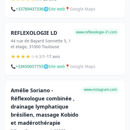
📞
+33789437336
🌐
Site web
📍
Google Maps
REFLEXOLOGIE LD
www.reflexologie-31.com
44 rue de Bayard Sonnette 5, 1
et etage, 31000 Toulouse
★
★
★
★
☆
•
4.3/5
17 avis
📞
+33650057755
🌐
Site web
📍
Google Maps
Amélie Soriano -
www.instagram.com
Réflexologue combinée ,
drainage lymphatique
brésilien, massage Kobido
et madérothérapie