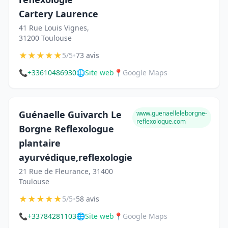
Cartery Laurence
41 Rue Louis Vignes,
31200 Toulouse
★
★
★
★
★
•
5/5
73 avis
📞
+33610486930
🌐
Site web
📍
Google Maps
Guénaelle Guivarch Le
www.guenaelleleborgne-
reflexologue.com
Borgne Reflexologue
plantaire
ayurvédique,reflexologie
21 Rue de Fleurance, 31400
Toulouse
★
★
★
★
★
•
5/5
58 avis
📞
+33784281103
🌐
Site web
📍
Google Maps