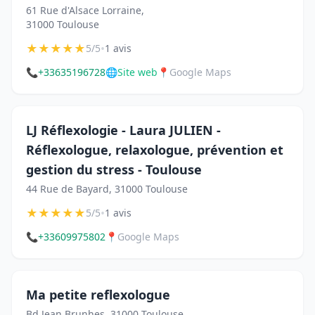
61 Rue d'Alsace Lorraine,
31000 Toulouse
★
★
★
★
★
•
5/5
1 avis
📞
+33635196728
🌐
Site web
📍
Google Maps
LJ Réflexologie - Laura JULIEN -
Réflexologue, relaxologue, prévention et
gestion du stress - Toulouse
44 Rue de Bayard, 31000 Toulouse
★
★
★
★
★
•
5/5
1 avis
📞
+33609975802
📍
Google Maps
Ma petite reflexologue
Bd Jean Brunhes, 31000 Toulouse