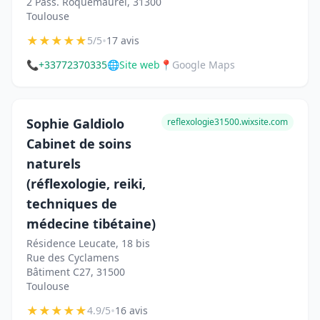
2 Pass. Roquemaurel, 31300
Toulouse
★
★
★
★
★
•
5/5
17 avis
📞
+33772370335
🌐
Site web
📍
Google Maps
Sophie Galdiolo
reflexologie31500.wixsite.com
Cabinet de soins
naturels
(réflexologie, reiki,
techniques de
médecine tibétaine)
Résidence Leucate, 18 bis
Rue des Cyclamens
Bâtiment C27, 31500
Toulouse
★
★
★
★
★
•
4.9/5
16 avis