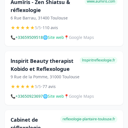
Aumïris - Zen Shiatsu &
www.aumiris.com
réflexologie
6 Rue Barrau, 31400 Toulouse
★
★
★
★
★
•
5/5
110 avis
📞
+33659509518
🌐
Site web
📍
Google Maps
lnspirit Beauty therapist
lnspiritreflexologie.fr
Kobido et Reflexologue
9 Rue de la Pomme, 31000 Toulouse
★
★
★
★
★
•
5/5
77 avis
📞
+33650923697
🌐
Site web
📍
Google Maps
Cabinet de
reflexologie-plantaire-toulouse.fr
réflexologie