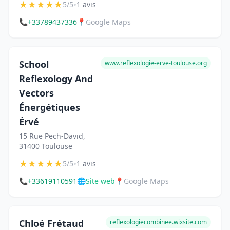
★
★
★
★
★
•
5/5
1 avis
📞
+33789437336
📍
Google Maps
School
www.reflexologie-erve-toulouse.org
Reflexology And
Vectors
Énergétiques
Érvé
15 Rue Pech-David,
31400 Toulouse
★
★
★
★
★
•
5/5
1 avis
📞
+33619110591
🌐
Site web
📍
Google Maps
Chloé Frétaud
reflexologiecombinee.wixsite.com