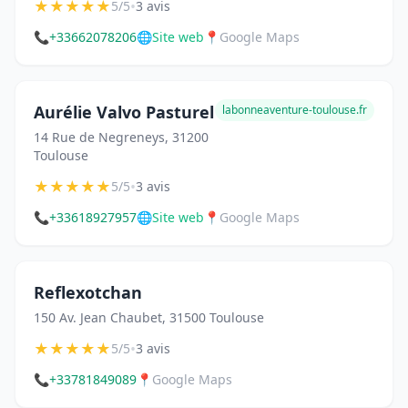
★
★
★
★
★
•
5/5
3 avis
📞
+33662078206
🌐
Site web
📍
Google Maps
Aurélie Valvo Pasturel
labonneaventure-toulouse.fr
14 Rue de Negreneys, 31200
Toulouse
★
★
★
★
★
•
5/5
3 avis
📞
+33618927957
🌐
Site web
📍
Google Maps
Reflexotchan
150 Av. Jean Chaubet, 31500 Toulouse
★
★
★
★
★
•
5/5
3 avis
📞
+33781849089
📍
Google Maps