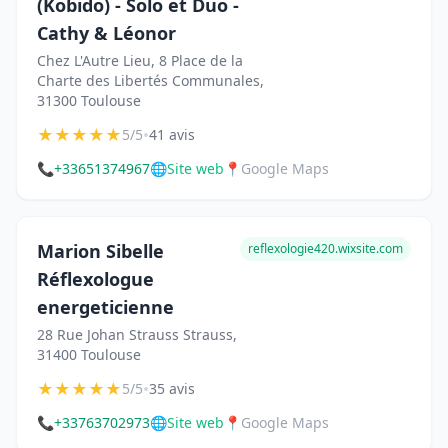
(Kobido) - Solo et Duo -
Cathy & Léonor
Chez L'Autre Lieu, 8 Place de la
Charte des Libertés Communales,
31300 Toulouse
★
★
★
★
★
•
5/5
41 avis
📞
+33651374967
🌐
Site web
📍
Google Maps
Marion Sibelle
reflexologie420.wixsite.com
Réflexologue
energeticienne
28 Rue Johan Strauss Strauss,
31400 Toulouse
★
★
★
★
★
•
5/5
35 avis
📞
+33763702973
🌐
Site web
📍
Google Maps