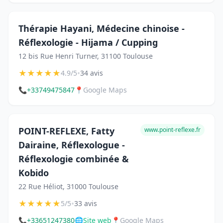
Thérapie Hayani, Médecine chinoise -
Réflexologie - Hijama / Cupping
12 bis Rue Henri Turner, 31100 Toulouse
★
★
★
★
★
•
4.9/5
34 avis
📞
+33749475847
📍
Google Maps
POINT-REFLEXE, Fatty
www.point-reflexe.fr
Dairaine, Réflexologue -
Réflexologie combinée &
Kobido
22 Rue Héliot, 31000 Toulouse
★
★
★
★
★
•
5/5
33 avis
📞
+33651247380
🌐
Site web
📍
Google Maps