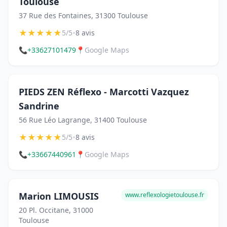
Toulouse
37 Rue des Fontaines, 31300 Toulouse
★
★
★
★
★
•
5/5
8 avis
📞
+33627101479
📍
Google Maps
PIEDS ZEN Réflexo - Marcotti Vazquez
Sandrine
56 Rue Léo Lagrange, 31400 Toulouse
★
★
★
★
★
•
5/5
8 avis
📞
+33667440961
📍
Google Maps
Marion LIMOUSIS
www.reflexologietoulouse.fr
20 Pl. Occitane, 31000
Toulouse