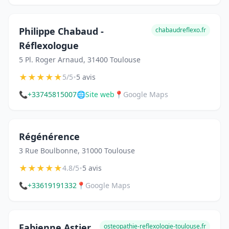
Philippe Chabaud -
chabaudreflexo.fr
Réflexologue
5 Pl. Roger Arnaud, 31400 Toulouse
★
★
★
★
★
•
5/5
5 avis
📞
+33745815007
🌐
Site web
📍
Google Maps
Régénérence
3 Rue Boulbonne, 31000 Toulouse
★
★
★
★
★
•
4.8/5
5 avis
📞
+33619191332
📍
Google Maps
Fabienne Astier
osteopathie-reflexologie-toulouse.fr