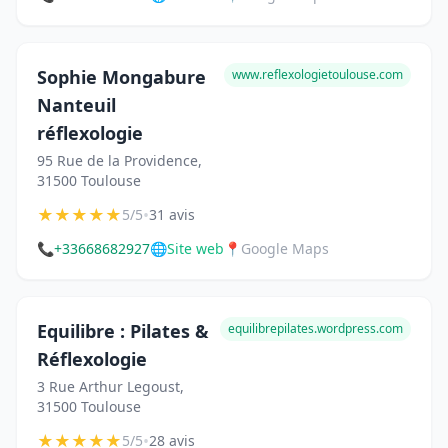
Sophie Mongabure
www.reflexologietoulouse.com
Nanteuil
réflexologie
95 Rue de la Providence,
31500 Toulouse
★
★
★
★
★
•
5/5
31 avis
📞
+33668682927
🌐
Site web
📍
Google Maps
Equilibre : Pilates &
equilibrepilates.wordpress.com
Réflexologie
3 Rue Arthur Legoust,
31500 Toulouse
★
★
★
★
★
•
5/5
28 avis