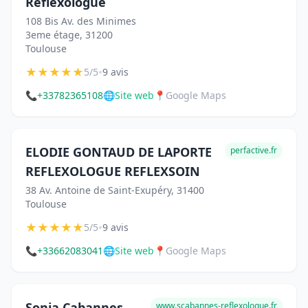
Reflexologue
108 Bis Av. des Minimes
3eme étage, 31200
Toulouse
★
★
★
★
★
•
5/5
9 avis
📞
+33782365108
🌐
Site web
📍
Google Maps
ELODIE GONTAUD DE LAPORTE
perfactive.fr
REFLEXOLOGUE REFLEXSOIN
38 Av. Antoine de Saint-Exupéry, 31400
Toulouse
★
★
★
★
★
•
5/5
9 avis
📞
+33662083041
🌐
Site web
📍
Google Maps
Sonia Cabannes
www.scabannes-reflexologue.fr