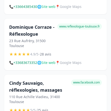
📞
+33664385430
🌐
Site web
📍
Google Maps
Dominique Corraze -
www.reflexologue-toulouse.fr
Réflexologue
23 Rue Aufrèry, 31500
Toulouse
★
★
★
★
★
•
4.9/5
28 avis
📞
+33683673352
🌐
Site web
📍
Google Maps
Cindy Sauvaigo,
www.facebook.com
réflexologies, massages
110 Rue Achille Viadieu, 31400
Toulouse
★
★
★
★
★
•
5/5
25 avis