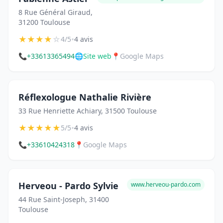
8 Rue Général Giraud,
31200 Toulouse
★
★
★
★
☆
•
4/5
4 avis
📞
+33613365494
🌐
Site web
📍
Google Maps
Réflexologue Nathalie Rivière
33 Rue Henriette Achiary, 31500 Toulouse
★
★
★
★
★
•
5/5
4 avis
📞
+33610424318
📍
Google Maps
Herveou - Pardo Sylvie
www.herveou-pardo.com
44 Rue Saint-Joseph, 31400
Toulouse