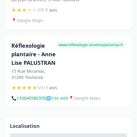
★
★
★
☆
☆
•
3/5
1 avis
📍
Google Maps
Réflexologie
www.reflexologie-annelisepalustran.fr
plantaire - Anne
Lise PALUSTRAN
15 Rue Miramar,
31200 Toulouse
★
★
★
★
★
•
5/5
1 avis
📞
+33640580359
🌐
Site web
📍
Google Maps
Localisation