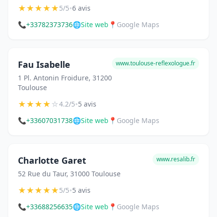
★
★
★
★
★
•
5/5
6 avis
📞
+33782373736
🌐
Site web
📍
Google Maps
Fau Isabelle
www.toulouse-reflexologue.fr
1 Pl. Antonin Froidure, 31200
Toulouse
★
★
★
★
☆
•
4.2/5
5 avis
📞
+33607031738
🌐
Site web
📍
Google Maps
Charlotte Garet
www.resalib.fr
52 Rue du Taur, 31000 Toulouse
★
★
★
★
★
•
5/5
5 avis
📞
+33688256635
🌐
Site web
📍
Google Maps