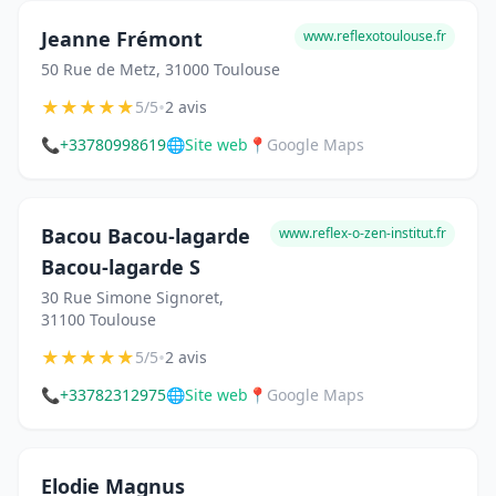
Jeanne Frémont
www.reflexotoulouse.fr
50 Rue de Metz, 31000 Toulouse
★
★
★
★
★
•
5/5
2 avis
📞
+33780998619
🌐
Site web
📍
Google Maps
Bacou Bacou-lagarde
www.reflex-o-zen-institut.fr
Bacou-lagarde S
30 Rue Simone Signoret,
31100 Toulouse
★
★
★
★
★
•
5/5
2 avis
📞
+33782312975
🌐
Site web
📍
Google Maps
Elodie Magnus