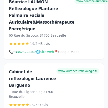
Béatrice LAUMON
www.beatricelaumonref
Réflexologue Plantaire
Palmaire Faciale
Auriculaire&Massothérapeute
Energétique
60 Rue du Sirocco, 31700 Beauzelle
★
★
★
★
★
•
4.9/5
43 avis
📞
+33623224402
🌐
Site web
📍
Google Maps
Cabinet de
www.laurence-reflexologie.fr
réflexologie Laurence
Bargueno
1 Rue du Pigeonnier, 31700
Beauzelle
★
★
★
★
★
•
4.9/5
9 avis