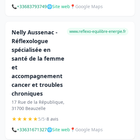
📞
+33683793749
🌐
Site web
📍
Google Maps
Nelly Aussenac -
www.reflexo-equilibre-energie.fr
Réflexologue
spécialisée en
santé de la femme
et
accompagnement
cancer et troubles
chroniques
17 Rue de la République,
31700 Beauzelle
★
★
★
★
★
•
5/5
8 avis
📞
+33631671327
🌐
Site web
📍
Google Maps