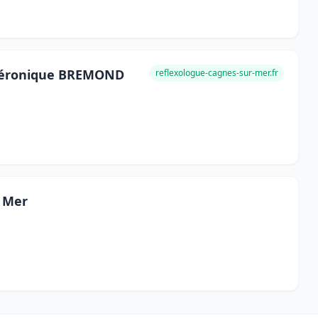
 Véronique BREMOND
reflexologue-cagnes-sur-mer.fr
r Mer