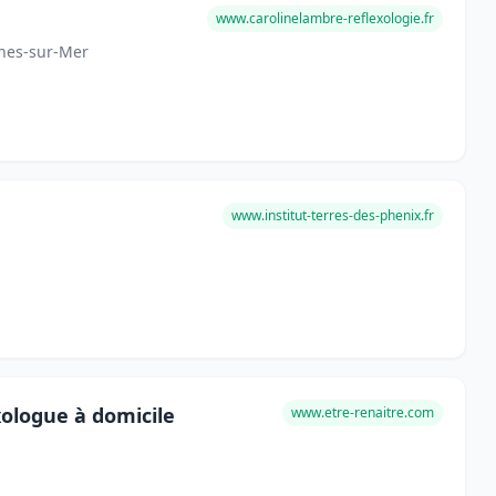
www.carolinelambre-reflexologie.fr
gnes-sur-Mer
www.institut-terres-des-phenix.fr
ologue à domicile
www.etre-renaitre.com