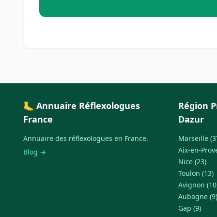
🦶 Annuaire Réflexologues
Région P
France
Dazur
Annuaire des réflexologues en France.
Marseille (3
Aix-en-Prov
Blog →
Nice (23)
Toulon (13)
Avignon (10
Aubagne (9
Gap (9)