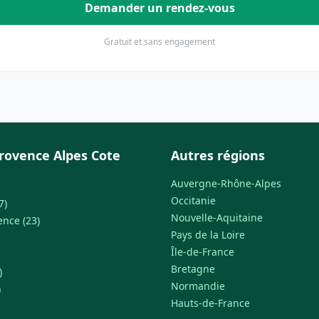
Demander un rendez-vous
Gratuit et sans engagement
rovence Alpes Cote
Autres régions
Auvergne-Rhône-Alpes
Occitanie
7)
Nouvelle-Aquitaine
ence (23)
Pays de la Loire
Île-de-France
Bretagne
)
Normandie
)
Hauts-de-France