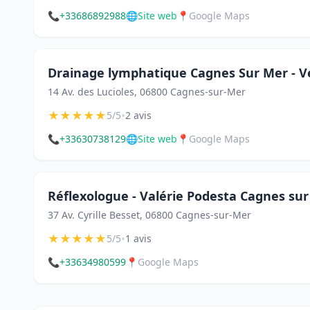
📞
+33686892988
🌐
Site web
📍
Google Maps
Drainage lymphatique Cagnes Sur Mer -
14 Av. des Lucioles, 06800 Cagnes-sur-Mer
★
★
★
★
★
•
5/5
2 avis
📞
+33630738129
🌐
Site web
📍
Google Maps
Réflexologue - Valérie Podesta Cagnes su
37 Av. Cyrille Besset, 06800 Cagnes-sur-Mer
★
★
★
★
★
•
5/5
1 avis
📞
+33634980599
📍
Google Maps