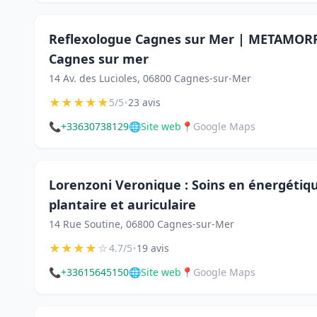
Reflexologue Cagnes sur Mer | METAMOR
Cagnes sur mer
14 Av. des Lucioles, 06800 Cagnes-sur-Mer
★
★
★
★
★
•
5/5
23 avis
📞
+33630738129
🌐
Site web
📍
Google Maps
Lorenzoni Veronique : Soins en énergétiqu
plantaire et auriculaire
14 Rue Soutine, 06800 Cagnes-sur-Mer
★
★
★
★
☆
•
4.7/5
19 avis
📞
+33615645150
🌐
Site web
📍
Google Maps