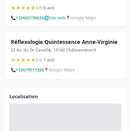
★
★
★
★
★
•
5/5
6 avis
📞
+33682199633
🌐
Site web
📍
Google Maps
Réflexologie Quintessence Anne-Virginie
22 Av. du Dr Cavaillé, 13160 Châteaurenard
★
★
★
★
★
•
5/5
1 avis
📞
+33679517326
📍
Google Maps
Localisation