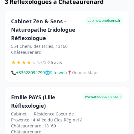
3 Réflexologues à Châteaurenard
Cabinet Zen & Sens -
cabinetzenetsens.fr
Naturopathe Iridologue
Réflexologue
554 Chem. des Iscles, 13160
Châteaurenard
★
★
★
★
☆
•
4.7/5
26 avis
📞
+33628094799
🌐
Site web
📍
Google Maps
Emilie PAYS (Lilie
www.medoucine.com
Réflexologie)
Cabinet 1 : Résidence Coeur de
Provence : 4 Allée du Clos Réginel à
Châteaurenard, 13160
Châteaurenard