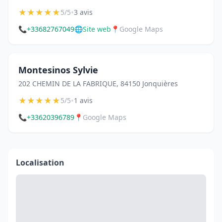
★
★
★
★
★
•
5/5
3 avis
📞
+33682767049
🌐
Site web
📍
Google Maps
Montesinos Sylvie
202 CHEMIN DE LA FABRIQUE, 84150 Jonquières
★
★
★
★
★
•
5/5
1 avis
📞
+33620396789
📍
Google Maps
Localisation