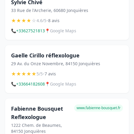
Sylvie Chivé
33 Rue de l'Archerie, 60680 Jonquières
★
★
★
★
☆
•
4.6/5
8 avis
📞
+33627521813
📍
Google Maps
Gaelle Cirillo réflexologue
29 Av. du Onze Novembre, 84150 Jonquières
★
★
★
★
★
•
5/5
7 avis
📞
+33664182608
📍
Google Maps
Fabienne Bousquet
www.fabienne-bousquet.fr
Reflexologue
1222 Chem. de Beaumes,
84150 Jonquières