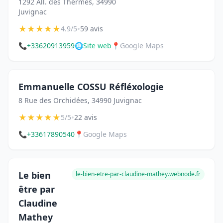
1292 All. des Thermes, 34990
Juvignac
★
★
★
★
★
•
4.9/5
59 avis
📞
+33620913959
🌐
Site web
📍
Google Maps
Emmanuelle COSSU Réfléxologie
8 Rue des Orchidées, 34990 Juvignac
★
★
★
★
★
•
5/5
22 avis
📞
+33617890540
📍
Google Maps
Le bien
le-bien-etre-par-claudine-mathey.webnode.fr
être par
Claudine
Mathey