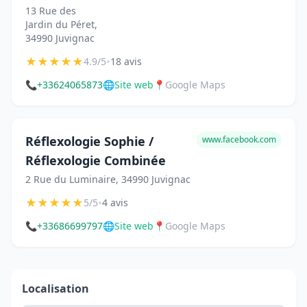
13 Rue des
Jardin du Péret,
34990 Juvignac
★
★
★
★
★
•
4.9/5
18 avis
📞
+33624065873
🌐
Site web
📍
Google Maps
Réflexologie Sophie /
www.facebook.com
Réflexologie Combinée
2 Rue du Luminaire, 34990 Juvignac
★
★
★
★
★
•
5/5
4 avis
📞
+33686699797
🌐
Site web
📍
Google Maps
Localisation