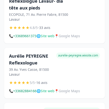
Reflexologue Lavaur- dla
tête aux pieds
ECOPOLE, 71 Av. Pierre Fabre, 81500
Lavaur
★
★
★
★
★
•
4.8/5
33 avis
📞
+33689661373
🌐
Site web
📍
Google Maps
Aurélie PEYREGNE
aurelie-peyregne.wixsite.com
Reflexologue
39 Av. Yves Casse, 81500
Lavaur
★
★
★
★
★
•
5/5
16 avis
📞
+33682884166
🌐
Site web
📍
Google Maps