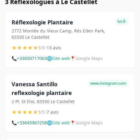
3 Réflexologues à Le Castellet
Réflexologie Plantaire
lvz.fr
2772 Montée du Vieux Camp, Rés Eden Park,
83330 Le Castellet
★
★
★
★
★
•
5/5
13 avis
📞
+33650717063
🌐
Site web
📍
Google Maps
Vanessa Santillo
www.instagram.com
reflexologie plantaire
2 Pl. St Eloi, 83330 Le Castellet
★
★
★
★
★
•
5/5
7 avis
📞
+33645967258
🌐
Site web
📍
Google Maps