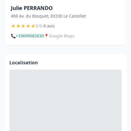
Julie PERRANDO
468 Av. du Bosquet, 83330 Le Castellet
★
★
★
★
★
•
5/5
6 avis
📞
+33699082830
📍
Google Maps
Localisation