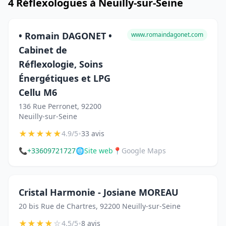
4 Réflexologues à Neuilly-sur-Seine
• Romain DAGONET •
www.romaindagonet.com
Cabinet de
Réflexologie, Soins
Énergétiques et LPG
Cellu M6
136 Rue Perronet, 92200
Neuilly-sur-Seine
★
★
★
★
★
•
4.9/5
33 avis
📞
+33609721727
🌐
Site web
📍
Google Maps
Cristal Harmonie - Josiane MOREAU
20 bis Rue de Chartres, 92200 Neuilly-sur-Seine
★
★
★
★
☆
•
4.5/5
8 avis