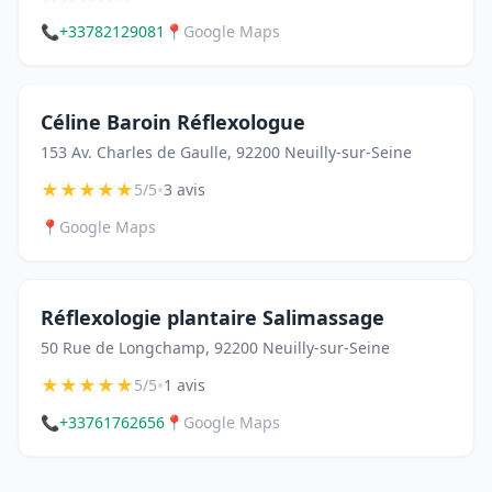
📞
+33782129081
📍
Google Maps
Céline Baroin Réflexologue
153 Av. Charles de Gaulle, 92200 Neuilly-sur-Seine
★
★
★
★
★
•
5/5
3 avis
📍
Google Maps
Réflexologie plantaire Salimassage
50 Rue de Longchamp, 92200 Neuilly-sur-Seine
★
★
★
★
★
•
5/5
1 avis
📞
+33761762656
📍
Google Maps