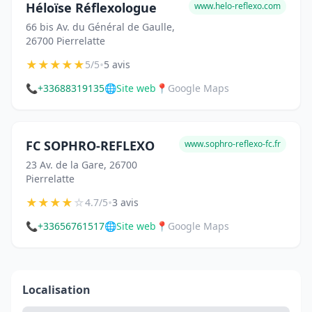
Héloïse Réflexologue
www.helo-reflexo.com
66 bis Av. du Général de Gaulle,
26700 Pierrelatte
★
★
★
★
★
•
5/5
5 avis
📞
+33688319135
🌐
Site web
📍
Google Maps
FC SOPHRO-REFLEXO
www.sophro-reflexo-fc.fr
23 Av. de la Gare, 26700
Pierrelatte
★
★
★
★
☆
•
4.7/5
3 avis
📞
+33656761517
🌐
Site web
📍
Google Maps
Localisation