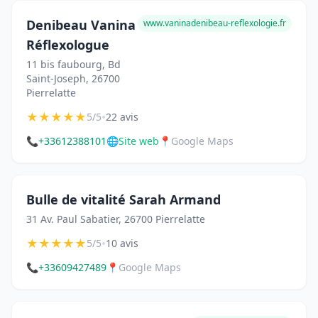
Denibeau Vanina
www.vaninadenibeau-reflexologie.fr
Réflexologue
11 bis faubourg, Bd
Saint-Joseph, 26700
Pierrelatte
★
★
★
★
★
•
5/5
22 avis
📞
+33612388101
🌐
Site web
📍
Google Maps
Bulle de vitalité Sarah Armand
31 Av. Paul Sabatier, 26700 Pierrelatte
★
★
★
★
★
•
5/5
10 avis
📞
+33609427489
📍
Google Maps