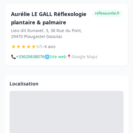
Aurélie LE GALL Réflexologie
reflexaurelie.fr
plantaire & palmaire
Lieu-dit Runavel, 3, 38 Rue du Pont,
29470 Plougastel-Daoulas
★
★
★
★
★
•
5/5
4 avis
📞
+33620638076
🌐
Site web
📍
Google Maps
Localisation