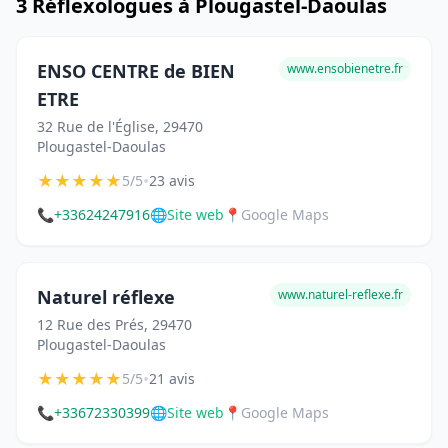
3 Réflexologues à Plougastel-Daoulas
ENSO CENTRE de BIEN
www.ensobienetre.fr
ETRE
32 Rue de l'Église, 29470
Plougastel-Daoulas
★
★
★
★
★
•
5/5
23 avis
📞
+33624247916
🌐
Site web
📍
Google Maps
Naturel réflexe
www.naturel-reflexe.fr
12 Rue des Prés, 29470
Plougastel-Daoulas
★
★
★
★
★
•
5/5
21 avis
📞
+33672330399
🌐
Site web
📍
Google Maps