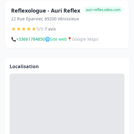
Reflexologue - Auri Reflex
auri-reflex.odoo.com
22 Rue Eparvier, 69200 Vénissieux
★
★
★
★
★
•
5/5
7 avis
📞
+33661784850
🌐
Site web
📍
Google Maps
Localisation