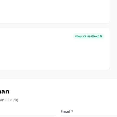
www.valareflexo.fr
nan
an (33170)
Email *