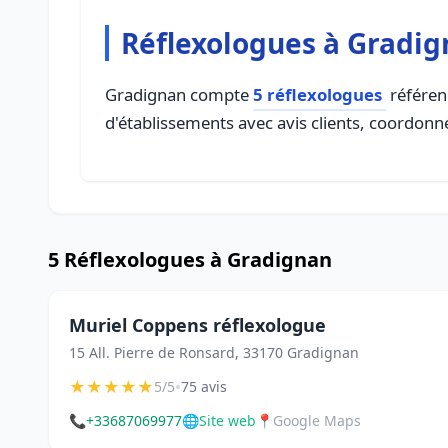
Réflexologues à Gradi
Gradignan compte
5 réflexologues
référenc
d'établissements avec avis clients, coordonné
5 Réflexologues à Gradignan
Muriel Coppens réflexologue
15 All. Pierre de Ronsard, 33170 Gradignan
★
★
★
★
★
•
5/5
75 avis
📞
+33687069977
🌐
Site web
📍
Google Maps