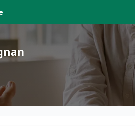
e
ignan