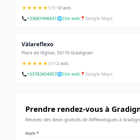
★
★
★
★
★
•
5/5
10 avis
📞
+33687496631
🌐
Site web
📍
Google Maps
Vàlareflexo
Place de l’église, 33170 Gradignan
★
★
★
★
★
•
5/5
2 avis
📞
+33782654057
🌐
Site web
📍
Google Maps
Prendre rendez-vous à Gradig
Recevez des devis gratuits de Réflexologues à Gradign
Nom *