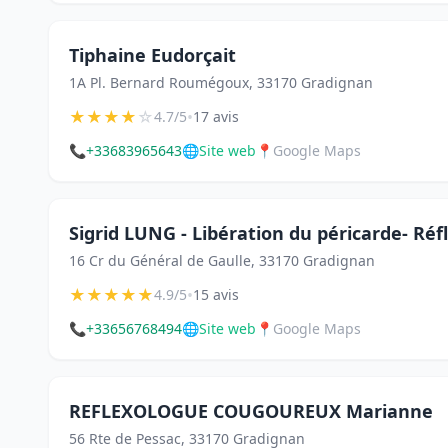
Tiphaine Eudorçait
1A Pl. Bernard Roumégoux, 33170 Gradignan
★
★
★
★
☆
•
4.7/5
17 avis
📞
+33683965643
🌐
Site web
📍
Google Maps
Sigrid LUNG - Libération du péricarde- Ré
16 Cr du Général de Gaulle, 33170 Gradignan
★
★
★
★
★
•
4.9/5
15 avis
📞
+33656768494
🌐
Site web
📍
Google Maps
REFLEXOLOGUE COUGOUREUX Marianne
56 Rte de Pessac, 33170 Gradignan