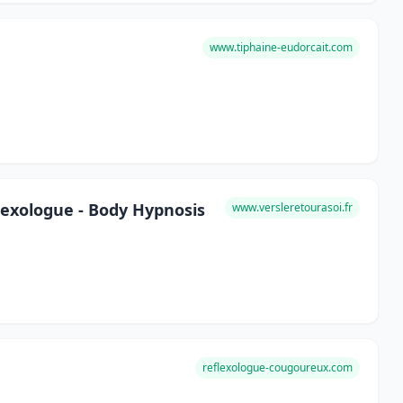
www.tiphaine-eudorcait.com
flexologue - Body Hypnosis
www.versleretourasoi.fr
reflexologue-cougoureux.com