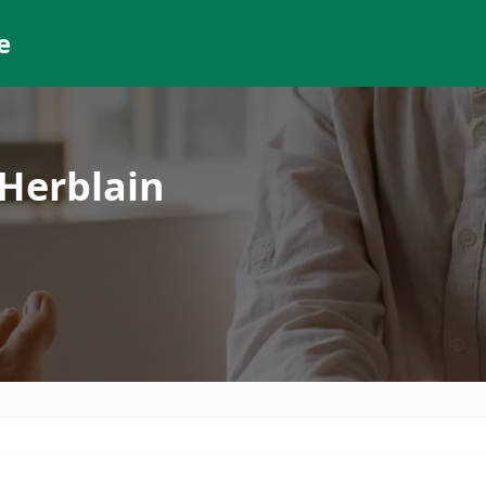
e
-Herblain