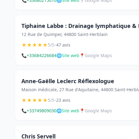
📞
+33680215010
🌐
Site web
📍
Google Maps
Tiphaine Labbe : Drainage lymphatique & 
12 Rue de Quimper, 44800 Saint-Herblain
★
★
★
★
★
•
5/5
47 avis
📞
+33684226684
🌐
Site web
📍
Google Maps
Anne-Gaëlle Leclerc Réflexologue
Maison médicale, 27 Rue d'Aquitaine, 44800 Saint-Herbl
★
★
★
★
★
•
5/5
23 avis
📞
+33749809030
🌐
Site web
📍
Google Maps
Chris Servell