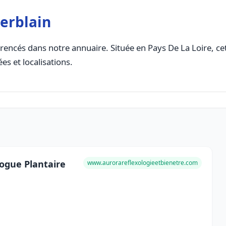
Herblain
rencés dans notre annuaire. Située en Pays De La Loire, cett
es et localisations.
logue Plantaire
www.aurorareflexologieetbienetre.com