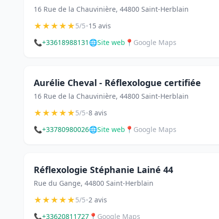
16 Rue de la Chauvinière, 44800 Saint-Herblain
★
★
★
★
★
•
5/5
15 avis
📞
+33618988131
🌐
Site web
📍
Google Maps
Aurélie Cheval - Réflexologue certifiée
16 Rue de la Chauvinière, 44800 Saint-Herblain
★
★
★
★
★
•
5/5
8 avis
📞
+33780980026
🌐
Site web
📍
Google Maps
Réflexologie Stéphanie Lainé 44
Rue du Gange, 44800 Saint-Herblain
★
★
★
★
★
•
5/5
2 avis
📞
+33620811727
📍
Google Maps