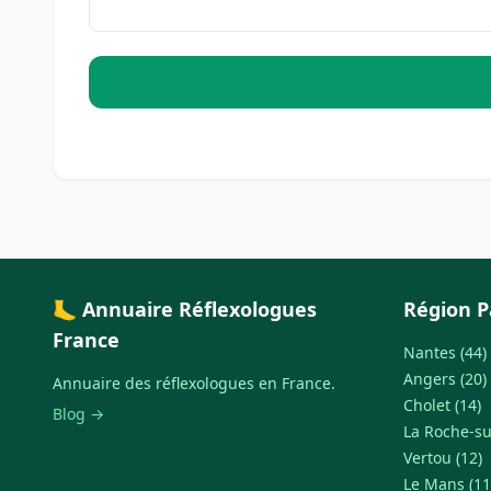
🦶 Annuaire Réflexologues
Région P
France
Nantes (44)
Angers (20)
Annuaire des réflexologues en France.
Cholet (14)
Blog →
La Roche-su
Vertou (12)
Le Mans (11