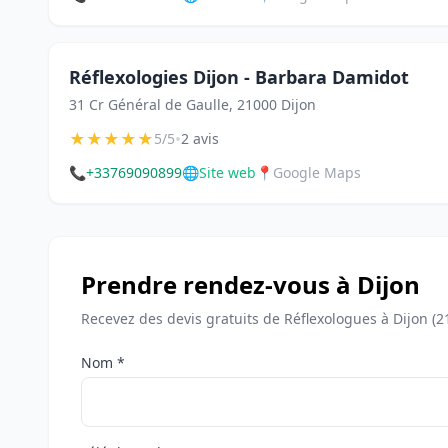
Réflexologies Dijon - Barbara Damidot
31 Cr Général de Gaulle, 21000 Dijon
★
★
★
★
★
•
5/5
2 avis
📞
+33769090899
🌐
Site web
📍
Google Maps
Prendre rendez-vous à Dijon
Recevez des devis gratuits de Réflexologues à Dijon (2
Nom *