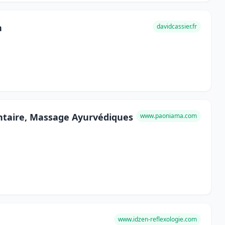
n
davidcassier.fr
lantaire, Massage Ayurvédiques
www.paoniama.com
www.idzen-reflexologie.com