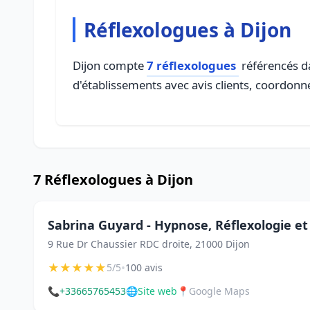
Réflexologues à Dijon
Dijon compte
7 réflexologues
référencés da
d'établissements avec avis clients, coordonné
7 Réflexologues à Dijon
Sabrina Guyard - Hypnose, Réflexologie e
9 Rue Dr Chaussier RDC droite, 21000 Dijon
★
★
★
★
★
•
5/5
100 avis
📞
+33665765453
🌐
Site web
📍
Google Maps