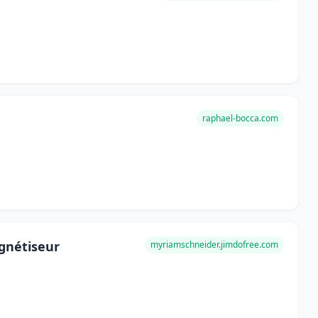
raphael-bocca.com
gnétiseur
myriamschneider.jimdofree.com