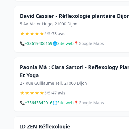
David Cassier - Réflexologie plantaire Dijo
5 Av. Victor Hugo, 21000 Dijon
★
★
★
★
★
•
5/5
73 avis
📞
+33619406159
🌐
Site web
📍
Google Maps
Paonia Mà : Clara Sartori - Reflexology P
Et Yoga
27 Rue Guillaume Tell, 21000 Dijon
★
★
★
★
★
•
5/5
47 avis
📞
+33643342016
🌐
Site web
📍
Google Maps
ID ZEN Réflexologie