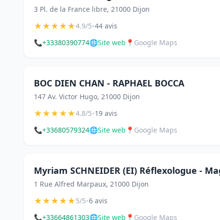
3 Pl. de la France libre, 21000 Dijon
★
★
★
★
★
•
4.9/5
44 avis
📞
+33380390774
🌐
Site web
📍
Google Maps
BOC DIEN CHAN - RAPHAEL BOCCA
147 Av. Victor Hugo, 21000 Dijon
★
★
★
★
★
•
4.8/5
19 avis
📞
+33680579324
🌐
Site web
📍
Google Maps
Myriam SCHNEIDER (EI) Réflexologue - Ma
1 Rue Alfred Marpaux, 21000 Dijon
★
★
★
★
★
•
5/5
6 avis
📞
+33664861303
🌐
Site web
📍
Google Maps